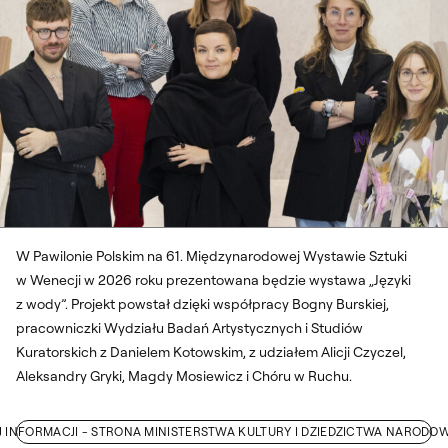
Zdjęcia dzięki uprzejmości "Zachęty" Narodowej Galerii Sztuki. Fot. Filip
Preis
W Pawilonie Polskim na 61. Międzynarodowej Wystawie Sztuki
w Wenecji w 2026 roku prezentowana będzie wystawa „Języki
z wody”. Projekt powstał dzięki współpracy Bogny Burskiej,
pracowniczki Wydziału Badań Artystycznych i Studiów
Kuratorskich z Danielem Kotowskim, z udziałem Alicji Czyczel,
Aleksandry Gryki, Magdy Mosiewicz i Chóru w Ruchu.
J INFORMACJI - STRONA MINISTERSTWA KULTURY I DZIEDZICTWA NAROD