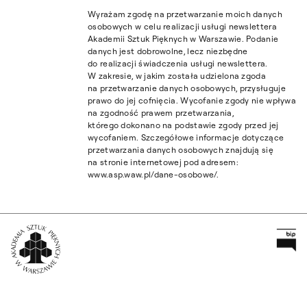
Wyrażam zgodę na przetwarzanie moich danych
osobowych w celu realizacji usługi newslettera
Akademii Sztuk Pięknych w Warszawie. Podanie
danych jest dobrowolne, lecz niezbędne
do realizacji świadczenia usługi newslettera.
W zakresie, w jakim została udzielona zgoda
na przetwarzanie danych osobowych, przysługuje
prawo do jej cofnięcia. Wycofanie zgody nie wpływa
na zgodność prawem przetwarzania,
którego dokonano na podstawie zgody przed jej
wycofaniem. Szczegółowe informacje dotyczące
przetwarzania danych osobowych znajdują się
na stronie internetowej pod adresem:
www.asp.waw.pl/dane-osobowe/.
Pr
Wróć na Stronę Główną