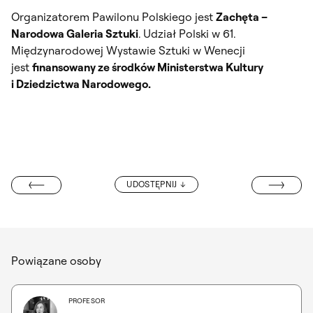
Organizatorem Pawilonu Polskiego jest
Zachęta –
Narodowa Galeria Sztuki
. Udział Polski w 61.
Międzynarodowej Wystawie Sztuki w Wenecji
jest
finansowany ze środków Ministerstwa Kultury
i Dziedzictwa Narodowego.
INFORMACJE 
UDOSTĘPNIJ
FESTIVAL 2025
Powiązane osoby
PROFESOR
fot.