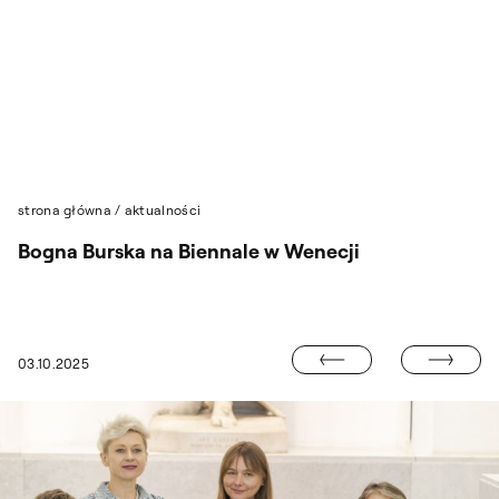
Przejdź do wyszukiwarki
Przejdź do treści
strona główna
/
aktualności
Bogna Burska na Biennale w Wenecji
INFORMACJE 
03.10.2025
DIANA LELONEK NA SEA ART FESTIVAL 2025