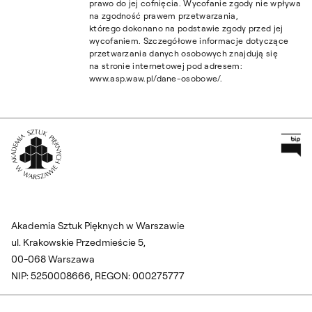
prawo do jej cofnięcia. Wycofanie zgody nie wpływa
na zgodność prawem przetwarzania,
którego dokonano na podstawie zgody przed jej
wycofaniem. Szczegółowe informacje dotyczące
przetwarzania danych osobowych znajdują się
na stronie internetowej pod adresem:
www.asp.waw.pl/dane-osobowe/.
Pr
Wróć na Stronę Główną
Akademia Sztuk Pięknych w Warszawie
ul. Krakowskie Przedmieście 5,
00-068 Warszawa
NIP: 5250008666, REGON: 000275777