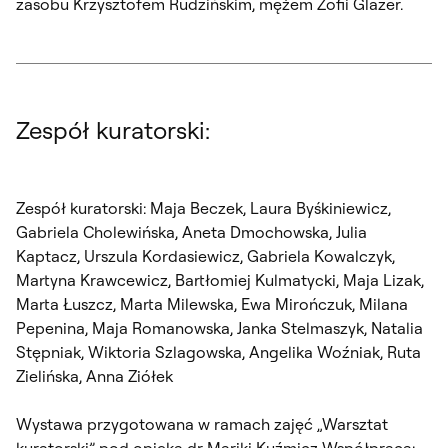
zasobu Krzysztofem Rudzińskim, mężem Zofii Glazer.
Zespół kuratorski:
Zespół kuratorski: Maja Beczek, Laura Byśkiniewicz,
Gabriela Cholewińska, Aneta Dmochowska, Julia
Kaptacz, Urszula Kordasiewicz, Gabriela Kowalczyk,
Martyna Krawcewicz, Bartłomiej Kulmatycki, Maja Lizak,
Marta Łuszcz, Marta Milewska, Ewa Mirończuk, Milana
Pepenina, Maja Romanowska, Janka Stelmaszyk, Natalia
Stępniak, Wiktoria Szlagowska, Angelika Woźniak, Ruta
Zielińska, Anna Ziółek
Wystawa przygotowana w ramach zajęć „Warsztat
kuratorski” pod opieką dr Mariki Kuźmicz Współpraca: