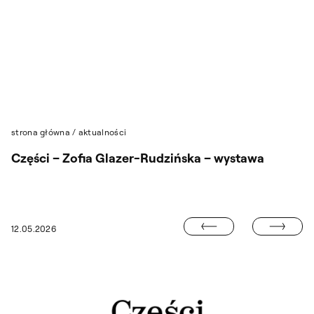
Przejdź do wyszukiwarki
Przejdź do treści
strona główna
/
aktualności
Części – Zofia Glazer-Rudzińska – wystawa
SEN MNIE ZE 
12.05.2026
ACZAKA, „JAN PIOTR NORBLIN (1745-1830) – RYTOWNIK”