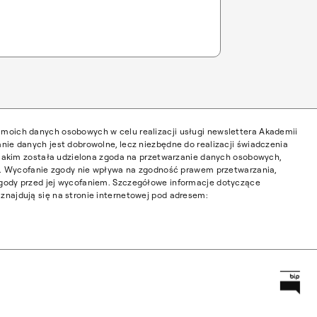
moich danych osobowych w celu realizacji usługi newslettera Akademii
nie danych jest dobrowolne, lecz niezbędne do realizacji świadczenia
w jakim została udzielona zgoda na przetwarzanie danych osobowych,
ia. Wycofanie zgody nie wpływa na zgodność prawem przetwarzania,
gody przed jej wycofaniem. Szczegółowe informacje dotyczące
najdują się na stronie internetowej pod adresem:
Prz
Główną