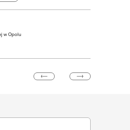
ej w Opolu
DIANA LELONEK NA SEA ART FESTI
RASTRUCTURES OF MODERN ART”