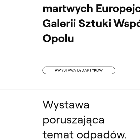
martwych Europej
Galerii Sztuki Wsp
Opolu
#WYSTAWA DYDAKTYKÓW
DR JAKUB BANASIAK NA KONFERENCJI „(UN)MAPPING INFRASTRUCTURES
Wystawa
poruszająca
temat odpadów.