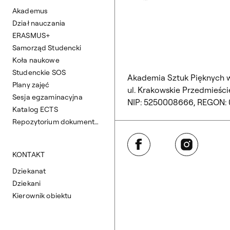
Akademus
Dział nauczania
ERASMUS+
Samorząd Studencki
Koła naukowe
Studenckie SOS
Akademia Sztuk Pięknych 
Plany zajęć
ul. Krakowskie Przedmieście
Sesja egzaminacyjna
NIP: 5250008666, REGON:
Katalog ECTS
Repozytorium dokumentów
Facebook
Instagram
KONTAKT
Dziekanat
Dziekani
Kierownik obiektu