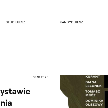
Przejdź do wyszukiwarki
Przejdź do treści
STUDIUJESZ
KANDYDUJESZ
Akademus
Rekrutacja
Dział nauczania
Rejestracja on-line
ERASMUS+
Kursy i konsultacje
Samorząd Studencki
Koła naukowe
Studenckie SOS
Plany zajęć
Sesja egzaminacyjna
08.10.2025
Katalog ECTS
Repozytorium dokumentów
wystawie
ania