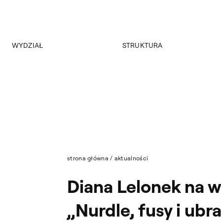
WYDZIAŁ
STRUKTURA
O wydziale
Struktura Wydziału
Program
Nasza Kadra
Władze
Raport PKA
Jakość Kształcenia
Strona archiwalna
Aktualności
strona główna
/
aktualności
Diana Lelonek na 
„Nurdle, fusy i ubr