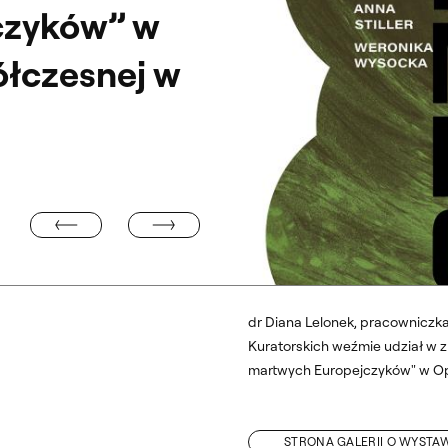
czyków” w
ółczesnej w
DIANA LELONEK NA SEA ART FESTIVAL 2025
 OF MODERN ART”
dr Diana Lelonek, pracowniczk
Kuratorskich weźmie udział w zb
martwych Europejczyków" w Op
STRONA GALERII O WYSTA