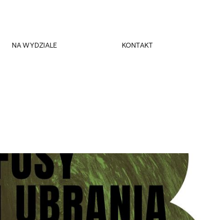
NA WYDZIALE
KONTAKT
Spotkania Dyskusyjne
Dziekanat
Seminaria Dłużewskie
Dziekani
Rada Pracodawców
Kierownik obiektu
Biblioteka WBASK
Miejsce
Magazyn Szum
Fundacja Kultura Miejsca