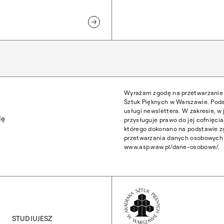
Wyrażam zgodę na przetwarzanie 
Sztuk Pięknych w Warszawie. Poda
usługi newslettera. W zakresie, 
dę
przysługuje prawo do jej cofnięc
którego dokonano na podstawie z
przetwarzania danych osobowych z
www.asp.waw.pl/dane-osobowe/.
Wróć na Stronę 
STUDIUJESZ