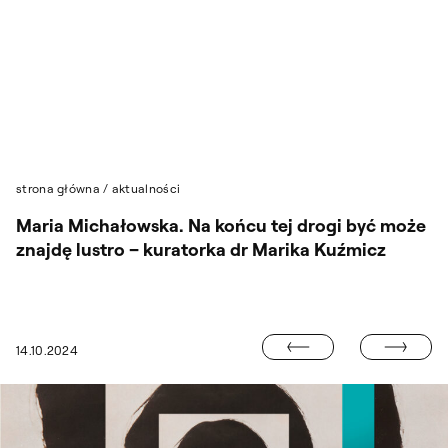
Przejdź do wyszukiwarki
Przejdź do treści
strona główna
/
aktualności
Maria Michałowska. Na końcu tej drogi być może
znajdę lustro – kuratorka dr Marika Kuźmicz
CYKL WYKŁADÓ
14.10.2024
ÓŁ KSIĄŻKI „PATRZĄC W SŁOŃCE. HANNA ORZECHOWSKA”