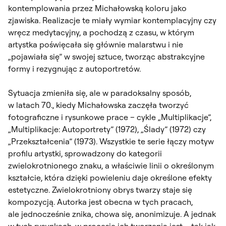
kontemplowania przez Michałowską koloru jako
zjawiska. Realizacje te miały wymiar kontemplacyjny czy
wręcz medytacyjny, a pochodzą z czasu, w którym
artystka poświęcała się głównie malarstwu i nie
„pojawiała się” w swojej sztuce, tworząc abstrakcyjne
formy i rezygnując z autoportretów.
Sytuacja zmieniła się, ale w paradoksalny sposób,
w latach 70., kiedy Michałowska zaczęła tworzyć
fotograficzne i rysunkowe prace – cykle „Multiplikacje”,
„Multiplikacje: Autoportrety” (1972), „Ślady” (1972) czy
„Przekształcenia” (1973). Wszystkie te serie łączy motyw
profilu artystki, sprowadzony do kategorii
zwielokrotnionego znaku, a właściwie linii o określonym
kształcie, która dzięki powieleniu daje określone efekty
estetyczne. Zwielokrotniony obrys twarzy staje się
kompozycją. Autorka jest obecna w tych pracach,
ale jednocześnie znika, chowa się, anonimizuje. A jednak
w tych rysunkach, w procesie ich tworzenia jest – tak jak