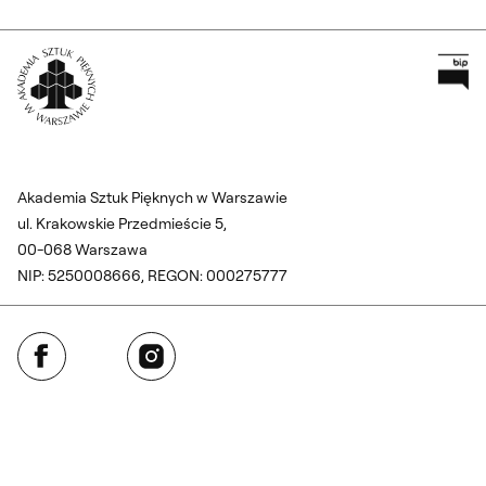
Pr
Wróć na Stronę Główną
Akademia Sztuk Pięknych w Warszawie
ul. Krakowskie Przedmieście 5,
00-068 Warszawa
NIP: 5250008666, REGON: 000275777
Facebook
Instagram