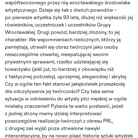
współtworzonego przez nią wrocławskiego środowiska
artystycznego. Dzieje się tak z dwóch powodów –
po pierwsze artystka żyła 93 lata, dłużej niż większość jej
rówieśników, uczestniczek i uczestników Grupy
Wrocławskiej. Drugi powód, bardziej złożony, to jej
charakter. We wspomnieniach nielicznych, którzy ją
pamiętają, utrwalił się obraz twórczyni jako osoby
nieszczególnie otwartej, nieepatującej swoimi
prywatnymi sprawami, rzadko udzielającej się
towarzysko (jeśli już, to bardziej z obowiązku niż
z faktycznej potrzeby), uprzejmej, eleganckiej i skrytej.
Czy w ogóle ten fakt stanowi jakąkolwiek przeszkodę
dla odczytywania jej twórczości? Czy taka sama
sytuacja w odniesieniu do artysty płci męskiej w ogóle
miałaby znaczenie? Pytania te warto postawić, jeżeli
z jednej strony mamy dzisiaj interpretować
poszczególne realizacje twórczyń z okresu PRL,
z drugiej zaś wyjść poza utrwalone nawyki
interpretacyjne, by na nowo pisać historię sztuki artystek