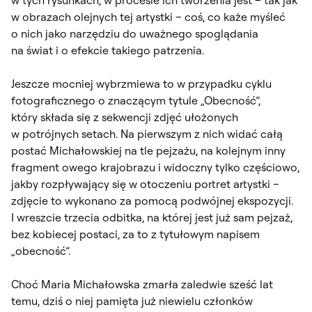
w obrazach olejnych tej artystki – coś, co każe myśleć
o nich jako narzędziu do uważnego spoglądania
na świat i o efekcie takiego patrzenia.
Jeszcze mocniej wybrzmiewa to w przypadku cyklu
fotograficznego o znaczącym tytule „Obecność”,
który składa się z sekwencji zdjęć ułożonych
w potrójnych setach. Na pierwszym z nich widać całą
postać Michałowskiej na tle pejzażu, na kolejnym inny
fragment owego krajobrazu i widoczny tylko częściowo,
jakby rozpływający się w otoczeniu portret artystki –
zdjęcie to wykonano za pomocą podwójnej ekspozycji.
I wreszcie trzecia odbitka, na której jest już sam pejzaż,
bez kobiecej postaci, za to z tytułowym napisem
„obecność”.
Choć Maria Michałowska zmarła zaledwie sześć lat
temu, dziś o niej pamięta już niewielu członków