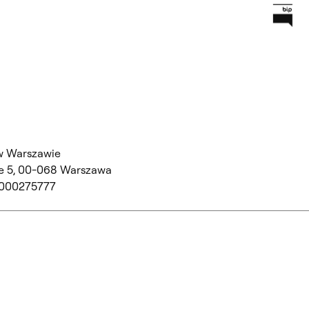
Prz
Główną
w Warszawie
 5,
00-068 Warszawa
 000275777