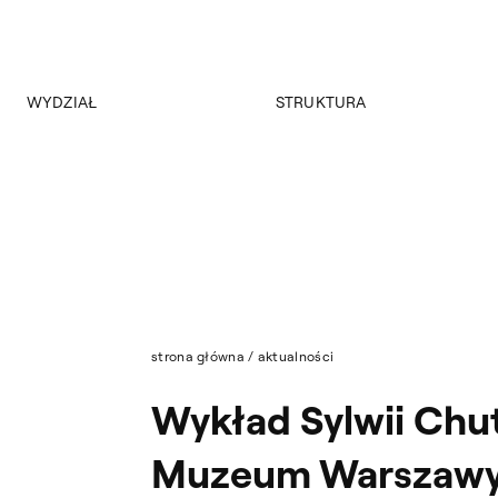
WYDZIAŁ
STRUKTURA
O wydziale
Struktura Wydziału
Program
Nasza Kadra
Władze
Raport PKA
Jakość Kształcenia
Strona archiwalna
Aktualności
strona główna
/
aktualności
Wykład Sylwii Chu
Muzeum Warszaw