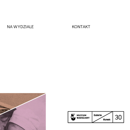
NA WYDZIALE
KONTAKT
Spotkania Dyskusyjne
Dziekanat
Seminaria Dłużewskie
Dziekani
Rada Pracodawców
Kierownik obiektu
Biblioteka WBASK
Miejsce
Magazyn Szum
Fundacja Kultura Miejsca