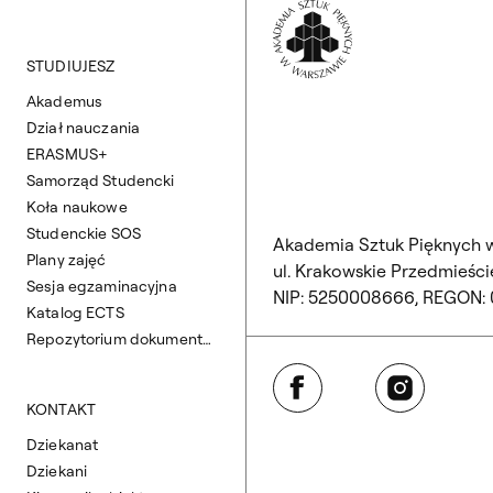
Wróć na Stronę 
STUDIUJESZ
Akademus
Dział nauczania
ERASMUS+
Samorząd Studencki
Koła naukowe
Studenckie SOS
Akademia Sztuk Pięknych 
Plany zajęć
ul. Krakowskie Przedmieście
Sesja egzaminacyjna
NIP: 5250008666, REGON:
Katalog ECTS
Repozytorium dokumentów
Facebook
Instagram
KONTAKT
Dziekanat
Dziekani