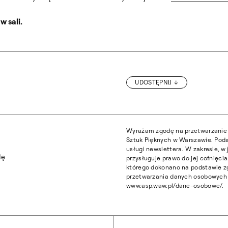
 sali.
UDOSTĘPNIJ
Wyrażam zgodę na przetwarzanie 
Sztuk Pięknych w Warszawie. Poda
usługi newslettera. W zakresie, 
dę
przysługuje prawo do jej cofnięc
którego dokonano na podstawie z
przetwarzania danych osobowych z
www.asp.waw.pl/dane-osobowe/.