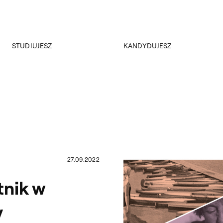
Przejdź do wyszukiwarki
Przejdź do treści
STUDIUJESZ
KANDYDUJESZ
Akademus
Rekrutacja
Dział nauczania
Rejestracja on-line
ERASMUS+
Kursy i konsultacje
Samorząd Studencki
Koła naukowe
Studenckie SOS
Plany zajęć
Sesja egzaminacyjna
27.09.2022
Katalog ECTS
Repozytorium dokumentów
tnik w
y