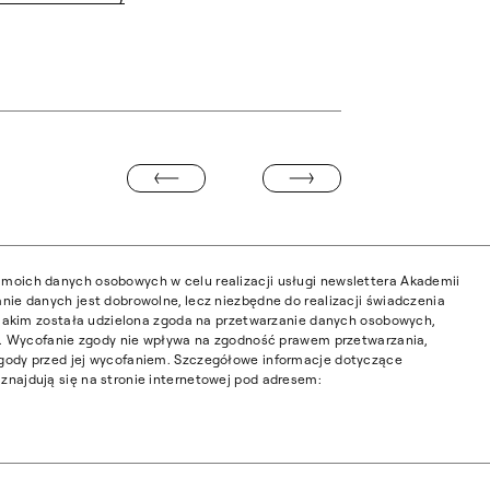
INFORMACJA O ROZPOCZĘCIU ZAJ
BIENNALE ZIELONA GÓRA
moich danych osobowych w celu realizacji usługi newslettera Akademii
nie danych jest dobrowolne, lecz niezbędne do realizacji świadczenia
w jakim została udzielona zgoda na przetwarzanie danych osobowych,
ia. Wycofanie zgody nie wpływa na zgodność prawem przetwarzania,
gody przed jej wycofaniem. Szczegółowe informacje dotyczące
najdują się na stronie internetowej pod adresem: