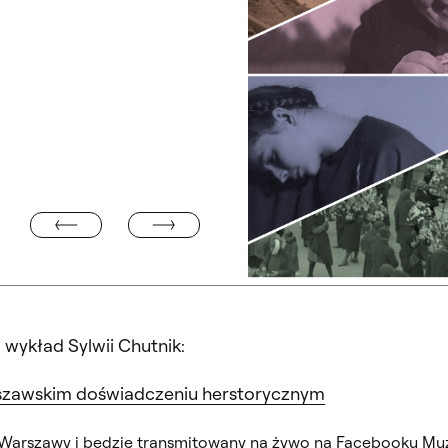
INFORMACJA O ROZPOCZĘCIU ZAJĘĆ W SEMESTRZE 
LE ZIELONA GÓRA
ykład Sylwii Chutnik:
warszawskim doświadczeniu herstorycznym
Warszawy i będzie transmitowany na żywo na
Facebooku Mu