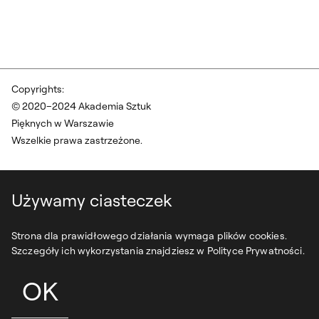
Copyrights:
© 2020–2024 Akademia Sztuk
Pięknych w Warszawie
Wszelkie prawa zastrzeżone.
Używamy ciasteczek
Strona dla prawidłowego działania wymaga plików cookies.
Szczegóły ich wykorzystania znajdziesz w Polityce Prywatności.
OK
projekt:
syfonstudio
development:
owls department