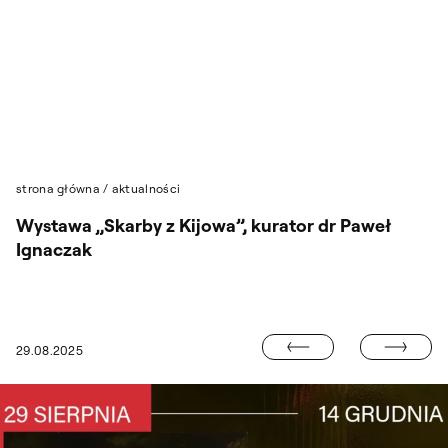
Przejdź do wyszukiwarki
Przejdź do treści
strona główna
/
aktualności
Wystawa „Skarby z Kijowa”, kurator dr Paweł
Ignaczak
PRZENIESIENI
29.08.2025
DUCKRABBITS UNVEILED W LONDYNIE