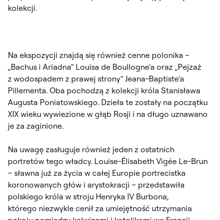
kolekcji.
Na ekspozycji znajdą się również cenne polonika –
„Bachus i Ariadna” Louisa de Boullogne’a oraz „Pejzaż
z wodospadem z prawej strony” Jeana-Baptiste’a
Pillementa. Oba pochodzą z kolekcji króla Stanisława
Augusta Poniatowskiego. Dzieła te zostały na początku
XIX wieku wywiezione w głąb Rosji i na długo uznawano
je za zaginione.
Na uwagę zasługuje również jeden z ostatnich
portretów tego władcy. Louise-Élisabeth Vigée Le-Brun
– sławna już za życia w całej Europie portrecistka
koronowanych głów i arystokracji – przedstawiła
polskiego króla w stroju Henryka IV Burbona,
którego niezwykle cenił za umiejętność utrzymania
pokoju pomiędzy kalwinami i katolikami we Francji.