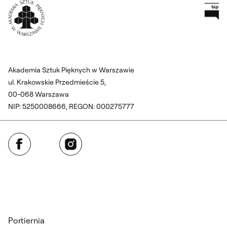
Pr
Wróć na Stronę Główną
Akademia Sztuk Pięknych w Warszawie
ul. Krakowskie Przedmieście 5,
00-068 Warszawa
NIP: 5250008666, REGON: 000275777
Facebook
Instagram
Portiernia