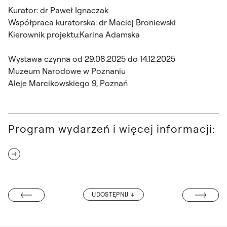
Kurator: dr Paweł Ignaczak
Współpraca kuratorska: dr Maciej Broniewski
Kierownik projektu:Karina Adamska
Wystawa czynna od 29.08.2025 do 14.12.2025
Muzeum Narodowe w Poznaniu
Aleje Marcikowskiego 9, Poznań
Program wydarzeń i więcej informacji:
PRZENIESIENI
UDOSTĘPNIJ
ED W LONDYNIE