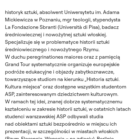
historyk sztuki, absolwent Uniwersytetu im. Adama
Mickiewicza w Poznaniu, mgr teologii, stypendysta
La Fondazione Sbranti (Università di Pisa), badacz
średniowiecznej i nowożytnej sztuki włoskiej.
Specjalizuje się w problematyce historii sztuki
średniowiecznego i nowożytnego Rzymu.
W duchu
peregrinationes maiores
oraz z pamięcią
Grand Tour systematycznie organizuje europejskie
podróże edukacyjne i objazdy zabytkoznawcze,
towarzyszące studiom na kierunku „Historia sztuki.
Kultura miejsca” oraz dostępne wszystkim studentom
ASP, zainteresowanym dziedzictwem kulturowym.
W ramach tej idei, znanej dobrze systematycznemu
kształceniu w zakresie historii sztuki, w ostatnich latach
studenci warszawskiej ASP odbywali studia
nad obiektami sztuki bezpośrednio w miejscu ich
prezentacji, w szczególności w miastach włoskich
(Rzym, Florencja, Wenecja – na zdjęciu), Berlinie,