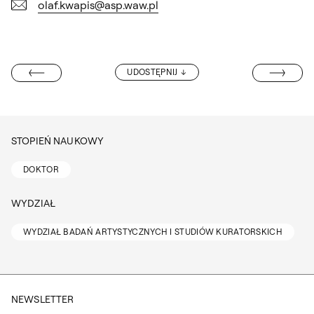
olaf.kwapis@asp.waw.pl
DR MARIKA KU
UDOSTĘPNIJ
DIANA LELONEK
STOPIEŃ NAUKOWY
DOKTOR
WYDZIAŁ
WYDZIAŁ BADAŃ ARTYSTYCZNYCH I STUDIÓW KURATORSKICH
NEWSLETTER