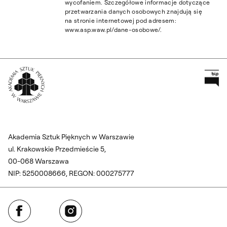
wycofaniem. Szczegółowe informacje dotyczące
przetwarzania danych osobowych znajdują się
na stronie internetowej pod adresem:
www.asp.waw.pl/dane-osobowe/.
Pr
Wróć na Stronę Główną
Akademia Sztuk Pięknych w Warszawie
ul. Krakowskie Przedmieście 5,
00-068 Warszawa
NIP: 5250008666, REGON: 000275777
Facebook
Instagram