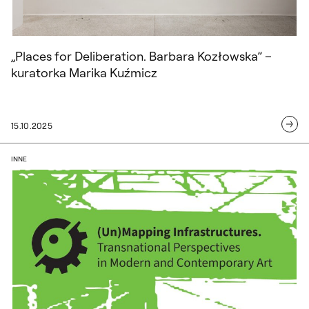
„Places for Deliberation. Barbara Kozłowska” –
kuratorka Marika Kuźmicz
15.10.2025
Dr Jakub Banasiak na konferencji „(Un)m
INNE
materiały organizatora