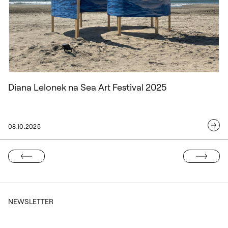
instalacja Diany Lelonek na plaży Dad
Diana Lelonek na Sea Art Festival 2025
08.10.2025
NASTĘPNA ST
EDNIA STRONA
NEWSLETTER