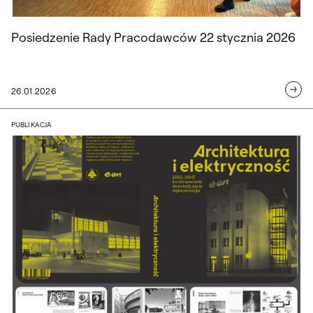
Posiedzenie Rady Pracodawców 22 stycznia 2026
26.01.2026
Architektura i elektryczność. 1880-1940.
PUBLIKACJA