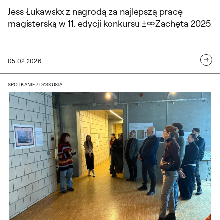
Jess Łukawskx z nagrodą za najlepszą pracę
magisterską w 11. edycji konkursu ±∞Zachęta 2025
05.02.2026
Posiedzenie Rady Pracodawców 22 styc
SPOTKANIE / DYSKUSJA