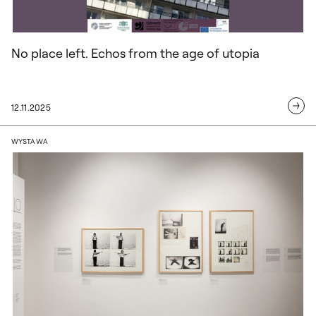
No place left. Echos from the age of utopia
12.11.2025
„Places for Deliberation. Barbara Kozło
WYSTAWA
Mesto žensk / City of Women 2025 Mest