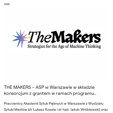
THE MAKERS – ASP w Warszawie w skład
INNE
THE MAKERS – ASP w Warszawie w składzie
konsorcjum z grantem w ramach programu
Horizon Europe
Pracownicy Akademii Sztuk Pięknych w Warszawie z Wydziału
Sztuki Mediów (dr Łukasz Kosela i dr hab. Jakub Wróblewski) oraz