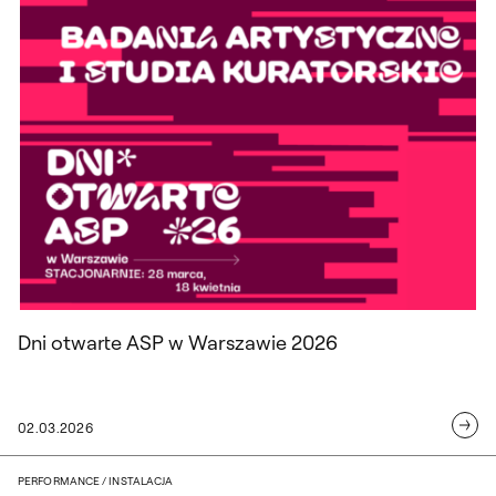
Dni otwarte ASP w Warszawie 2026
Dni otwarte ASP w Warszawie 2026
02.03.2026
Pokaz taneczny studentki WBSAK Dominik
PERFORMANCE / INSTALACJA