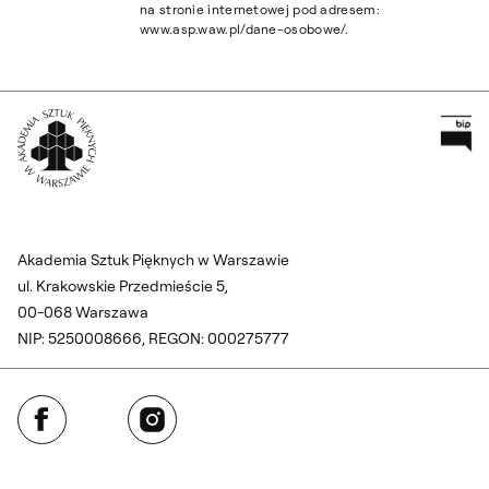
na stronie internetowej pod adresem:
www.asp.waw.pl/dane-osobowe/.
Pr
Wróć na Stronę Główną
Akademia Sztuk Pięknych w Warszawie
ul. Krakowskie Przedmieście 5,
00-068 Warszawa
NIP: 5250008666, REGON: 000275777
Facebook
Instagram