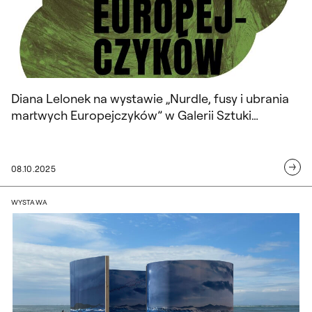
Diana Lelonek na wystawie „Nurdle, fusy i ubrania
martwych Europejczyków” w Galerii Sztuki
Współczesnej w Opolu
08.10.2025
Diana Lelonek na Sea Art Festival 2025
WYSTAWA