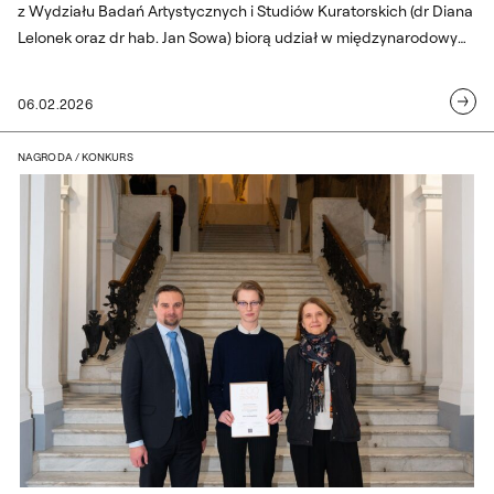
z Wydziału Badań Artystycznych i Studiów Kuratorskich (dr Diana
Lelonek oraz dr hab. Jan Sowa) biorą udział w międzynarodowym
projekcie THE MAKERS – Mobilizing Arts, Knowledge and
Education to Reclaim Human Agency.
06.02.2026
Jess Łukawskx z nagrodą za najlepszą p
NAGRODA / KONKURS