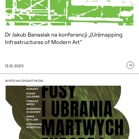
Dr Jakub Banasiak na konferencji „(Un)mapping
Infrastructures of Modern Art”
13.10.2025
Diana Lelonek na wystawie „Nurdle, fusy
WYSTAWA DYDAKTYKÓW