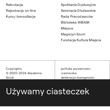
Rekrutacja
Spotkania Dyskusyjne
Rejestracja on-line
Seminaria Dłużewskie
Kursy i konsultacje
Rada Pracodawców
Biblioteka WBASK
Miejsce
Magazyn Szum
Fundacja Kultura Miejsca
Copyrights:
polityka prywatności
© 2020–2024 Akademia
ciasteczka
Sztuk
deklaracja dostępności
Pięknych w Warszawie
obsługa techniczna
Wszelkie prawa zastrzeżone.
Używamy ciasteczek