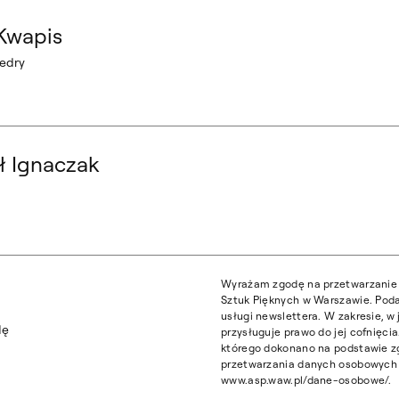
 Kwapis
tedry
ł Ignaczak
Wyrażam zgodę na przetwarzanie 
Sztuk Pięknych w Warszawie. Poda
usługi newslettera. W zakresie, 
dę
przysługuje prawo do jej cofnięc
którego dokonano na podstawie z
przetwarzania danych osobowych z
www.asp.waw.pl/dane-osobowe/.