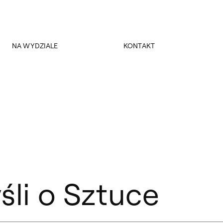
NA WYDZIALE
KONTAKT
Spotkania Dyskusyjne
Dziekanat
Seminaria Dłużewskie
Dziekani
Rada Pracodawców
Kierownik obiektu
Biblioteka WBASK
Miejsce
Magazyn Szum
Fundacja Kultura Miejsca
śli o Sztuce