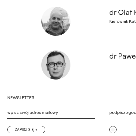
dr Olaf Kwapis Kierownik Katedry
dr Olaf
Kierownik Ka
dr Paweł Ignaczak
dr Pawe
NEWSLETTER
wpisz swój adres mailowy
podpisz zgo
ZAPISZ SIĘ