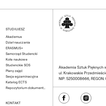
Wróć na Stronę 
STUDIUJESZ
Akademus
Dział nauczania
ERASMUS+
Samorząd Studencki
Koła naukowe
Studenckie SOS
Akademia Sztuk Pięknych 
Plany zajęć
ul. Krakowskie Przedmieście
Sesja egzaminacyjna
NIP: 5250008666, REGON:
Katalog ECTS
Repozytorium dokumentów
Facebook
Instagram
KONTAKT