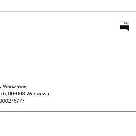
Prz
Główną
w Warszawie
 5,
00-068 Warszawa
 000275777