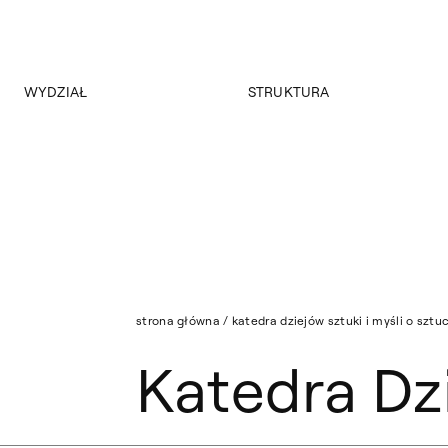
WYDZIAŁ
STRUKTURA
O wydziale
Struktura Wydziału
Program
Nasza Kadra
Władze
Raport PKA
Jakość Kształcenia
Strona archiwalna
Aktualności
strona główna
/
katedra dziejów sztuki i myśli o sztu
Katedra Dzi