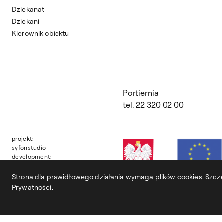
Dziekanat
Dziekani
Kierownik obiektu
Portiernia
tel. 22 320 02 00
projekt:
syfonstudio
development:
owls department
Strona dla prawidłowego działania wymaga plików cookies. Szcze
Prywatności.