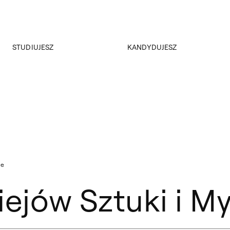
Przejdź do wyszukiwarki
Przejdź do treści
STUDIUJESZ
KANDYDUJESZ
Akademus
Rekrutacja
Dział nauczania
Rejestracja on-line
ERASMUS+
Kursy i konsultacje
Samorząd Studencki
Koła naukowe
Studenckie SOS
Plany zajęć
Sesja egzaminacyjna
ce
Katalog ECTS
Repozytorium dokumentów
ejów Sztuki i My