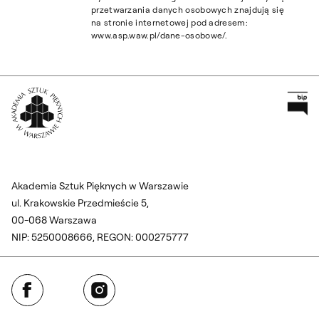
przetwarzania danych osobowych znajdują się
na stronie internetowej pod adresem:
www.asp.waw.pl/dane-osobowe/.
Pr
Wróć na Stronę Główną
Akademia Sztuk Pięknych w Warszawie
ul. Krakowskie Przedmieście 5,
00-068 Warszawa
NIP: 5250008666, REGON: 000275777
Facebook
Instagram