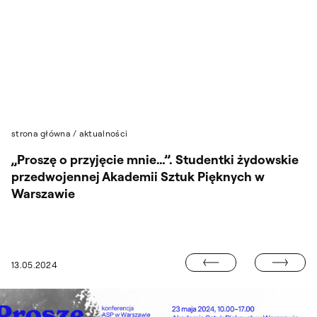
Przejdź do wyszukiwarki
Przejdź do treści
strona główna
/
aktualności
„Proszę o przyjęcie mnie…”. Studentki żydowskie
przedwojennej Akademii Sztuk Pięknych w
Warszawie
ARTYKUŁ DR. 
13.05.2024
LETNIA SESJA EGZAMINACYJNA 2023/2024