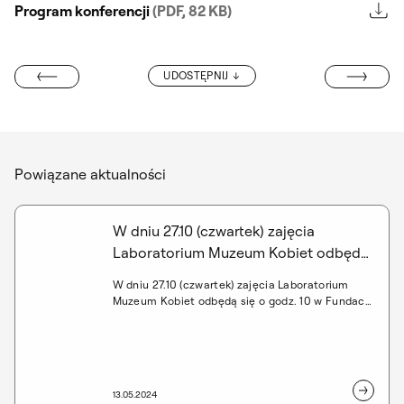
Program konferencji
(PDF, 82 KB)
ARTYKUŁ DR. 
UDOSTĘPNIJ
JNA 2023/2024
Powiązane aktualności
W dniu 27.10 (czwartek) zajęcia
Laboratorium Muzeum Kobiet odbędą
się o godz. 10 w Fundacji Arton
W dniu 27.10 (czwartek) zajęcia Laboratorium
(spotkanie z Agatą Siecińską), ul Foksal
Muzeum Kobiet odbędą się o godz. 10 w Fundacji
11/4. Do zobaczenia!
Arton (spotkanie z Agatą Siecińską), ul Foksal
11/4. Do zobaczenia!
13.05.2024