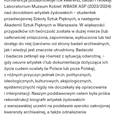
Laboratorium Muzeum Kobiet WBASK ASP (2023/2024)
nad dorobkiem artystek żydowskich – studentek
przedwojennej Szkoły Sztuk Pięknych, a następnie
Akademii Sztuk Pięknych w Warszawie. W większości
przypadków ich twórczość została w dużej mierze (lub
całkowicie) zniszczona, zapomniana, wykluczona lub też
dostęp do niej (zarówno od strony badań archiwalnych,
jak i wiedzy) jest znacznie utrudniony. Badaczki
i badacze zetknęli się również z sytuacją odwrotną, –
gdy
oeuvre
artystek i/lub dokumentacja dotycząca ich
życia cudem ocalały (w Polsce lub poza Polską),
z różnych przyczyn jednak (m.in. politycznych,
ideologicznych, kulturowych, aksjologicznych,
epistemicznych) nigdy nie doczekały się opracowania
i interpretacji. Naszym podstawowym celem była próba
rekonstrukcji biografii artystek żydowskich
z warszawskiej uczelni na podstawie szeroko zakrojonej
kwerendy archiwalnej, a także odnalezienie