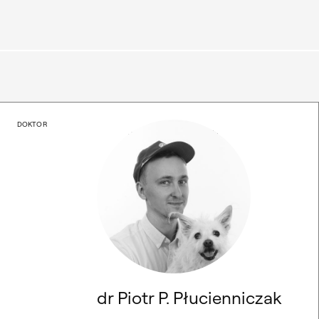
dr Piotr P. Płucienniczak
DOKTOR
File written by Adobe Photoshop?
4.0
dr Piotr P. Płucienniczak