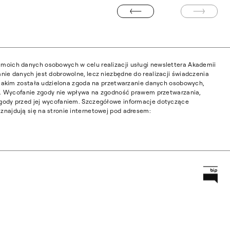
POPRZEDNIA STRONA
NASTĘPN
moich danych osobowych w celu realizacji usługi newslettera Akademii
nie danych jest dobrowolne, lecz niezbędne do realizacji świadczenia
w jakim została udzielona zgoda na przetwarzanie danych osobowych,
ia. Wycofanie zgody nie wpływa na zgodność prawem przetwarzania,
gody przed jej wycofaniem. Szczegółowe informacje dotyczące
najdują się na stronie internetowej pod adresem:
Prz
Główną