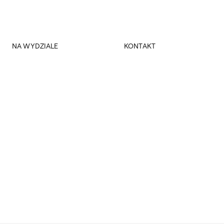
NA WYDZIALE
KONTAKT
Spotkania Dyskusyjne
Dziekanat
Seminaria Dłużewskie
Dziekani
Rada Pracodawców
Kierownik obiektu
Biblioteka WBASK
Miejsce
Magazyn Szum
Fundacja Kultura Miejsca