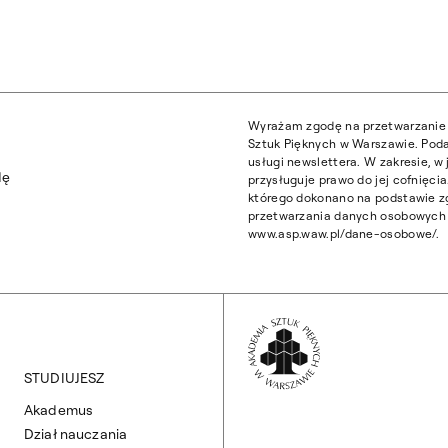
Wyrażam zgodę na przetwarzanie 
Sztuk Pięknych w Warszawie. Poda
usługi newslettera. W zakresie, 
dę
przysługuje prawo do jej cofnięc
którego dokonano na podstawie z
przetwarzania danych osobowych z
www.asp.waw.pl/dane-osobowe/.
Wróć na Stronę 
STUDIUJESZ
Akademus
Dział nauczania