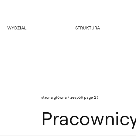
WYDZIAŁ
STRUKTURA
Lista: Pracownicy
O wydziale
Struktura Wydziału
Program
Nasza Kadra
Władze
Raport PKA
Jakość Kształcenia
Strona archiwalna
Aktualności
strona główna
/
zespół
( page 2 )
Pracownic