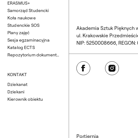
ERASMUS+
Samorząd Studencki
Koła naukowe
Studenckie SOS
Akademia Sztuk Pięknych 
Plany zajęć
ul. Krakowskie Przedmieście
Sesja egzaminacyjna
NIP: 5250008666, REGON:
Katalog ECTS
Repozytorium dokumentów
Facebook
Instagram
KONTAKT
Dziekanat
Dziekani
Kierownik obiektu
Portiernia