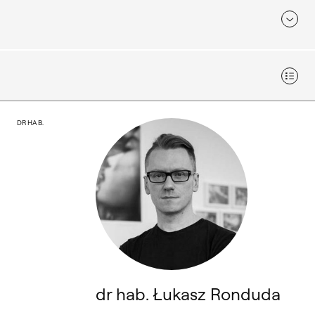
Widok
dr hab. Łukasz Ronduda
DR HAB.
dr hab. Łukasz Ronduda