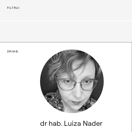
Opcje filtrowania
FILTRUJ
dr hab. Luiza Nader
DR HAB.
dr hab. Luiza Nader